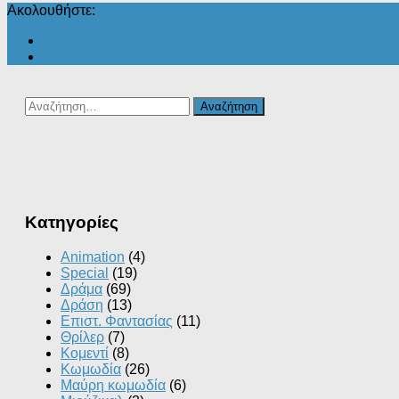
Ακολουθήστε:
Αναζήτηση
για:
Kατηγορίες
Animation
(4)
Special
(19)
Δράμα
(69)
Δράση
(13)
Επιστ. Φαντασίας
(11)
Θρίλερ
(7)
Κομεντί
(8)
Κωμωδία
(26)
Μαύρη κωμωδία
(6)