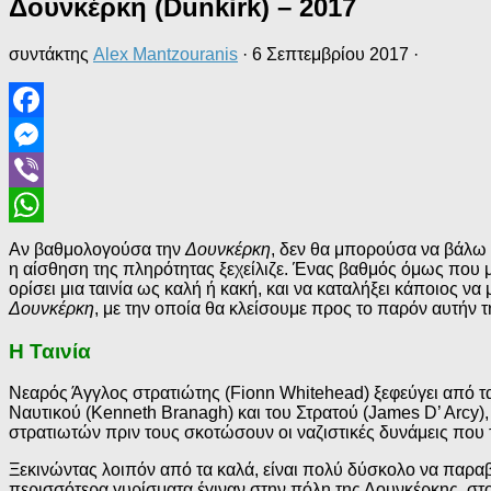
Δουνκέρκη (Dunkirk) – 2017
συντάκτης
Alex Mantzouranis
·
6 Σεπτεμβρίου 2017
·
Facebook
Messenger
Viber
WhatsApp
Αν βαθμολογούσα την
Δουνκέρκη
, δεν θα μπορούσα να βάλω 
η αίσθηση της πληρότητας ξεχείλιζε. Ένας βαθμός όμως που μο
ορίσει μια ταινία ως καλή ή κακή, και να καταλήξει κάποιος να
Δουνκέρκη
, με την οποία θα κλείσουμε προς το παρόν αυτήν τη
Η Ταινία
Νεαρός Άγγλος στρατιώτης (Fionn Whitehead) ξεφεύγει από τα
Ναυτικού (Kenneth Branagh) και του Στρατού (James D’ Arcy)
στρατιωτών πριν τους σκοτώσουν οι ναζιστικές δυνάμεις που 
Ξεκινώντας λοιπόν από τα καλά, είναι πολύ δύσκολο να παραβ
περισσότερα γυρίσματα έγιναν στην πόλη της Δουνκέρκης, στ