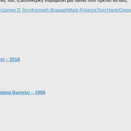
ίες του, η
Δουνκέρκη
παραμένει μια ταινία που πρέπει να δεις.
n
James D' Arcy
Kenneth Branagh
Mark Rylance
Tom Hardy
Όσκα
x) – 2018
ing Barrels) – 1998