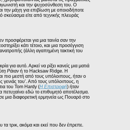
ταγωνιστή και την ψυχοσύνθεση του. Ο
αι την μάχη για επιβίωση με οποιοδήποτε
ικό σκεύασμα είτε από τεχνικής πλευράς
ν προσφέρεται για μια ταινία σαν την
στηρίξει κάτι τέτοιο, και μια προσέγγιση
ς ανατροπής (άλλη αγαπημένη τακτική του
ία για αυτό. Αρκεί να ρίξει κανείς μια ματιά
ώτη Ράιαν
ή το Hacksaw Ridge. Η
και πιο μεστή από τους υπόλοιπους, ήταν ο
ς γενιάς του’. Από τους υπόλοιπους, η
ια του Tom Hardy (
Η Επιστροφή
) ήταν
να πετυχαίνει εδώ το επιθυμητό αποτέλεσμα.
σε μια διαφορετική ερμηνεία ως Πουαρό στο
υ τα τρικ, ακόμα και εκεί που δεν έπρεπε.