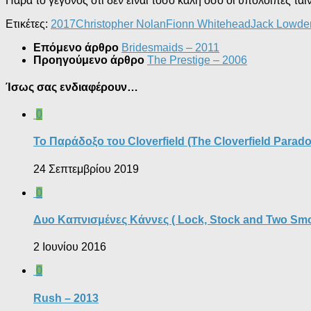
Παρά το γεγονός ότι δεν είναι τόσο καλή όσο οι υπόλοιπες ταιν
Ετικέτες:
2017
Christopher Nolan
Fionn Whitehead
Jack Lowde
Επόμενο άρθρο
Bridesmaids – 2011
Προηγούμενο άρθρο
The Prestige – 2006
Ίσως σας ενδιαφέρουν…
0
Το Παράδοξο του Cloverfield (The Cloverfield Parado
24 Σεπτεμβρίου 2019
0
Δυο Καπνισμένες Κάννες ( Lock, Stock and Two Smok
2 Ιουνίου 2016
0
Rush – 2013