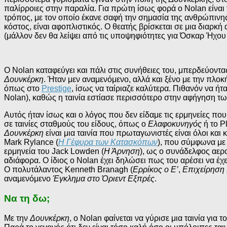
παλίρροιες στην παραλία. Για πρώτη ίσως φορά ο Nolan είναι 
τρόπος, με τον οποίο έκανε σαφή την σημασία της ανθρώπινης 
κόστος, είναι αφοπλιστικός. Ο θεατής βρίσκεται σε μια διαρκή
(μάλλον δεν θα λείψει από τις υποψηφιότητες για Όσκαρ Ήχου 
Ο Nolan καταφεύγει και πάλι στις συνήθειες του, μπερδεύοντας
Δουνκέρκη
. Ήταν μεν αναμενόμενο, αλλά και ξένο με την πλοκ
όπως στο
Prestige
, ίσως να ταίριαζε καλύτερα. Πιθανόν να ή
Nolan), καθώς η ταινία εστίασε περισσότερο στην αφήγηση τ
Αυτός ήταν ίσως και ο λόγος που δεν είδαμε τις ερμηνείες που 
σε ταινίες σταθμούς του είδους, όπως ο
Ελαφοκυνηγός
ή το P
Δουνκέρκη
είναι μια ταινία που πρωταγωνιστές είναι όλοι και
Mark Rylance (
Η Γέφυρα των Κατασκόπων
), που σύμφωνα με 
ερμηνεία του Jack Lowden (
Η Άρνηση
), ως ο συνάδελφος αερ
αδιάφορα. Ο ίδιος ο Nolan έχει δηλώσει πως του αρέσει να έ
Ο πολυτάλαντος Kenneth Branagh (
Ερρίκος ο Ε’
,
Επιχείρηση
αναμενόμενο
Έγκλημα στο Όριεντ Εξπρές
.
Να τη δω;
Με την
Δουνκέρκη
, ο Nolan φαίνεται να γύρισε μια ταινία για 