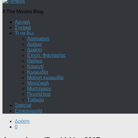
# The Movies Blog
Αρχική
Σχετικά
Τι να δω;
Animation
Δράμα
Δράση
Επιστ. Φαντασίας
Θρίλερ
Κομεντί
Κωμωδία
Μαύρη κωμωδία
Μιούζικαλ
Μυστηρίου
Περιπέτεια
Τρόμου
Special
Επικοινωνία
Δράση
0