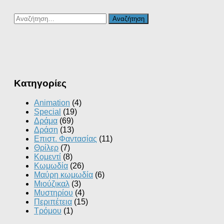
Αναζήτηση
για:
Kατηγορίες
Animation
(4)
Special
(19)
Δράμα
(69)
Δράση
(13)
Επιστ. Φαντασίας
(11)
Θρίλερ
(7)
Κομεντί
(8)
Κωμωδία
(26)
Μαύρη κωμωδία
(6)
Μιούζικαλ
(3)
Μυστηρίου
(4)
Περιπέτεια
(15)
Τρόμου
(1)