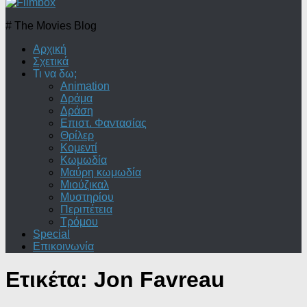
# The Movies Blog
Αρχική
Σχετικά
Τι να δω;
Animation
Δράμα
Δράση
Επιστ. Φαντασίας
Θρίλερ
Κομεντί
Κωμωδία
Μαύρη κωμωδία
Μιούζικαλ
Μυστηρίου
Περιπέτεια
Τρόμου
Special
Επικοινωνία
Ετικέτα:
Jon Favreau