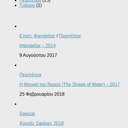
Περιπέτεια
(15)
Τρόμου
(1)
Επιστ. Φαντασίας
/
Περιπέτεια
Interstellar – 2014
9 Αυγούστου 2017
Περιπέτεια
Η Μορφή του Νερού (The Shape of Water) – 2017
25 Φεβρουαρίου 2018
Special
Χρυσές Σφαίρες 2018