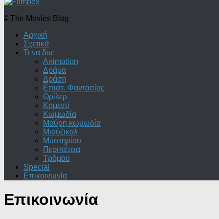
# The Movies Blog
Αρχική
Σχετικά
Τι να δω;
Animation
Δράμα
Δράση
Επιστ. Φαντασίας
Θρίλερ
Κομεντί
Κωμωδία
Μαύρη κωμωδία
Μιούζικαλ
Μυστηρίου
Περιπέτεια
Τρόμου
Special
Επικοινωνία
Επικοινωνία