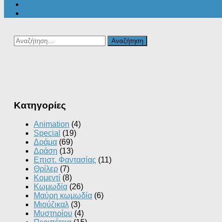
Αναζήτηση
για:
Kατηγορίες
Animation
(4)
Special
(19)
Δράμα
(69)
Δράση
(13)
Επιστ. Φαντασίας
(11)
Θρίλερ
(7)
Κομεντί
(8)
Κωμωδία
(26)
Μαύρη κωμωδία
(6)
Μιούζικαλ
(3)
Μυστηρίου
(4)