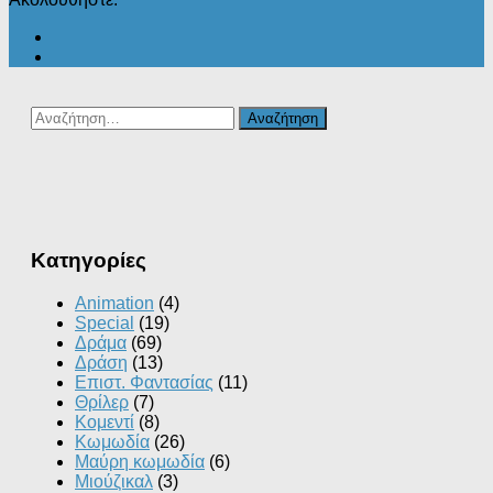
Αναζήτηση
για:
Kατηγορίες
Animation
(4)
Special
(19)
Δράμα
(69)
Δράση
(13)
Επιστ. Φαντασίας
(11)
Θρίλερ
(7)
Κομεντί
(8)
Κωμωδία
(26)
Μαύρη κωμωδία
(6)
Μιούζικαλ
(3)