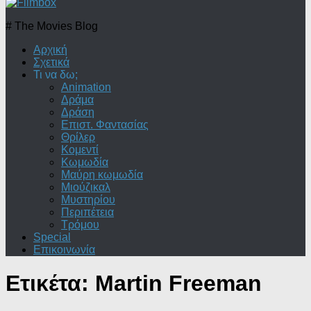
# The Movies Blog
Αρχική
Σχετικά
Τι να δω;
Animation
Δράμα
Δράση
Επιστ. Φαντασίας
Θρίλερ
Κομεντί
Κωμωδία
Μαύρη κωμωδία
Μιούζικαλ
Μυστηρίου
Περιπέτεια
Τρόμου
Special
Επικοινωνία
Ετικέτα:
Martin Freeman