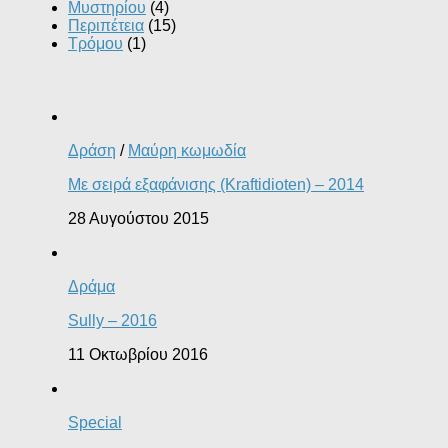
Μυστηρίου
(4)
Περιπέτεια
(15)
Τρόμου
(1)
Δράση
/
Μαύρη κωμωδία
Με σειρά εξαφάνισης (Kraftidioten) – 2014
28 Αυγούστου 2015
Δράμα
Sully – 2016
11 Οκτωβρίου 2016
Special