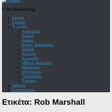
# The Movies Blog
Αρχική
Σχετικά
Τι να δω;
Animation
Δράμα
Δράση
Επιστ. Φαντασίας
Θρίλερ
Κομεντί
Κωμωδία
Μαύρη κωμωδία
Μιούζικαλ
Μυστηρίου
Περιπέτεια
Τρόμου
Special
Επικοινωνία
Ετικέτα:
Rob Marshall