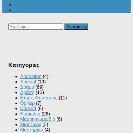
Αναζήτηση
για:
Kατηγορίες
Animation
(4)
Special
(19)
Δράμα
(69)
Δράση
(13)
Επιστ. Φαντασίας
(11)
Θρίλερ
(7)
Κομεντί
(8)
Κωμωδία
(26)
Μαύρη κωμωδία
(6)
Μιούζικαλ
(3)
Μυστηρίου
(4)