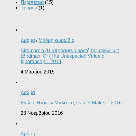
Περιπέτεια
(15)
Τρόμου
(1)
Δράμα
/
Μαύρη κωμωδία
Birdman: ή (Η απρόσμενη αρετή της αφέλειας)
(Birdman: Or (The Unexpected Virtue of
Ignorance)) – 2014
4 Μαρτίου 2015
Δράμα
Εγώ, ο Ντάνιελ Μπλέικ (I, Daniel Blake) – 2016
23 Νοεμβρίου 2016
Δράση