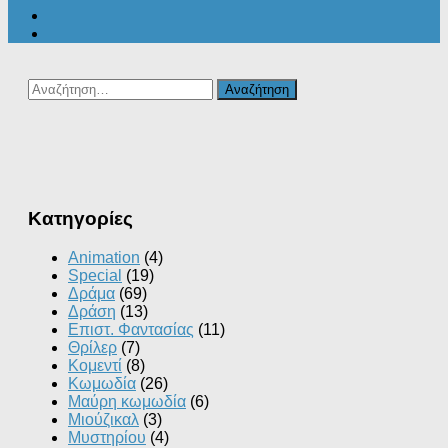
Αναζήτηση
για:
Kατηγορίες
Animation
(4)
Special
(19)
Δράμα
(69)
Δράση
(13)
Επιστ. Φαντασίας
(11)
Θρίλερ
(7)
Κομεντί
(8)
Κωμωδία
(26)
Μαύρη κωμωδία
(6)
Μιούζικαλ
(3)
Μυστηρίου
(4)