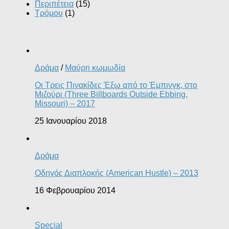
Περιπέτεια
(15)
Τρόμου
(1)
Δράμα
/
Μαύρη κωμωδία
Οι Τρεις Πινακίδες Έξω από το Έμπινγκ, στο
Μιζούρι (Three Billboards Outside Ebbing,
Missouri) – 2017
25 Ιανουαρίου 2018
Δράμα
Οδηγός Διαπλοκής (American Hustle) – 2013
16 Φεβρουαρίου 2014
Special