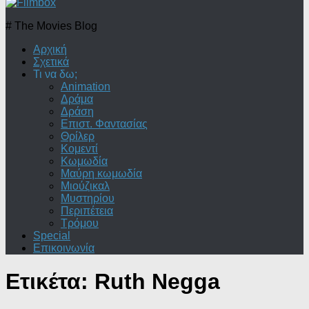
# The Movies Blog
Αρχική
Σχετικά
Τι να δω;
Animation
Δράμα
Δράση
Επιστ. Φαντασίας
Θρίλερ
Κομεντί
Κωμωδία
Μαύρη κωμωδία
Μιούζικαλ
Μυστηρίου
Περιπέτεια
Τρόμου
Special
Επικοινωνία
Ετικέτα:
Ruth Negga