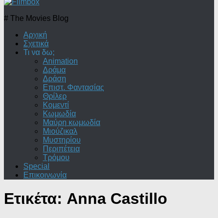
# The Movies Blog
Αρχική
Σχετικά
Τι να δω;
Animation
Δράμα
Δράση
Επιστ. Φαντασίας
Θρίλερ
Κομεντί
Κωμωδία
Μαύρη κωμωδία
Μιούζικαλ
Μυστηρίου
Περιπέτεια
Τρόμου
Special
Επικοινωνία
Ετικέτα:
Anna Castillo