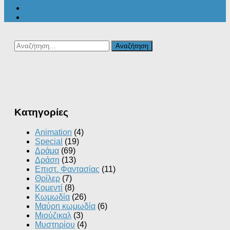
Αναζήτηση
για:
Kατηγορίες
Animation
(4)
Special
(19)
Δράμα
(69)
Δράση
(13)
Επιστ. Φαντασίας
(11)
Θρίλερ
(7)
Κομεντί
(8)
Κωμωδία
(26)
Μαύρη κωμωδία
(6)
Μιούζικαλ
(3)
Μυστηρίου
(4)