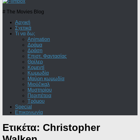
# The Movies Blog
Αρχική
Σχετικά
Τι να δω;
Animation
Δράμα
Δράση
Επιστ. Φαντασίας
Θρίλερ
Κομεντί
Κωμωδία
Μαύρη κωμωδία
Μιούζικαλ
Μυστηρίου
Περιπέτεια
Τρόμου
Special
Επικοινωνία
Ετικέτα:
Christopher
Walken