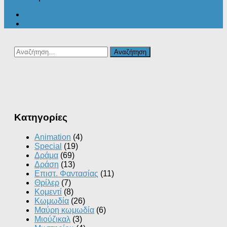
Αναζήτηση
για:
Kατηγορίες
Animation
(4)
Special
(19)
Δράμα
(69)
Δράση
(13)
Επιστ. Φαντασίας
(11)
Θρίλερ
(7)
Κομεντί
(8)
Κωμωδία
(26)
Μαύρη κωμωδία
(6)
Μιούζικαλ
(3)